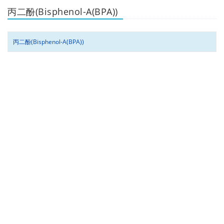
丙二酚(Bisphenol-A(BPA))
丙二酚(Bisphenol-A(BPA))