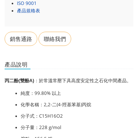
ISO 9001
產品規格表
銷售通路
聯絡我們
產品說明
丙二酚(雙酚A)
：於常溫常壓下具高度安定性之石化中間產品。
純度
：99.80% 以上
化學名稱
：2,2-二(4-羥基苯基)丙烷
分子式
：
C15H16O2
分子量
：228 g/mol