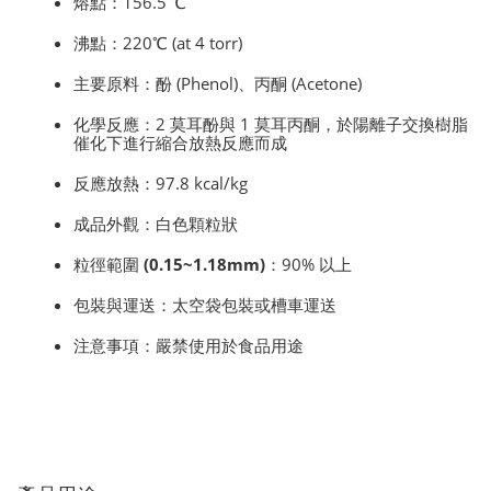
熔點
：156.5 ℃
沸點
：220℃ (at 4 torr)
主要原料
：酚 (Phenol)、丙酮 (Acetone)
化學反應
：2 莫耳酚與 1 莫耳丙酮，於陽離子交換樹脂
催化下進行縮合放熱反應而成
反應放熱
：97.8 kcal/kg
成品外觀
：白色顆粒狀
粒徑範圍 (0.15~1.18mm)
：90% 以上
包裝與運送
：太空袋包裝或槽車運送
注意事項
：嚴禁使用於食品用途