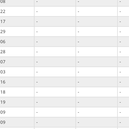
/08
-
-
-
/22
-
-
-
/17
-
-
-
/29
-
-
-
/06
-
-
-
/28
-
-
-
/07
-
-
-
/03
-
-
-
/16
-
-
-
/18
-
-
-
/19
-
-
-
/09
-
-
-
/09
-
-
-