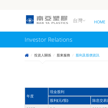
台灣
HOME
Investor Relations
投資人關係
股東服務
股利及股價資訊
現金股利
年度
股利(元/股)
除息交易