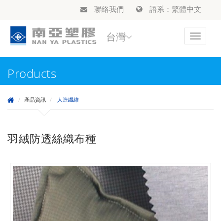
聯絡我們
語系：繁體中文
台灣
Toggle
navigat
Products
產品資訊
人造纖維
羽絨防透絲織布種