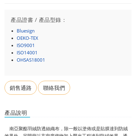
產品證書 / 產品型錄：
Bluesign
OEKO-TEX
ISO9001
ISO14001
OHSAS18001
銷售通路
聯絡我們
產品說明
南亞聚酯羽絨防透絲織布，除一般以塗佈或是貼膜達到防絨
效果外，另開發以高密度織物加上壓光工程達到防絨效果，透