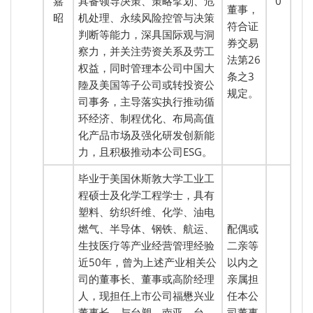
嘉
具备领导决策、策略擘划、危
0
董事，
昭
机处理、永续风险控管与决策
符合证
判断等能力，深具国际观与洞
券交易
察力，并关注劳资关系及劳工
法第26
权益，同时管理本公司中国大
条之3
陸及美国等子公司或转投资公
规定。
司事务，主导落实执行推动循
环经济、制程优化、布局高值
化产品市场及强化研发创新能
力，且积极推动本公司ESG。
毕业于美国休斯敦大学工业工
程硕士及化学工程学士，具有
塑料、纺织纤维、化学、油电
燃气、半导体、钢铁、航运、
配偶或
生技医疗等产业经营管理经验
二亲等
近50年，曾为上述产业相关公
以内之
司的董事长、董事或高阶经理
亲属担
人，现担任上市公司福懋兴业
任本公
董事长，与台塑、南亚、台
司董事