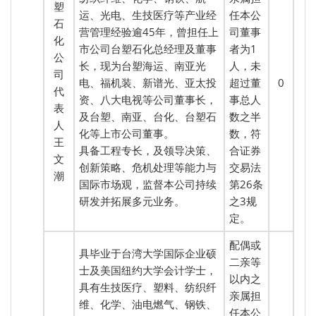
塑
运、光电、生技医疗等产业经
任本公
石
营管理经验逾45年，曾担任上
司董事
化
市公司台塑石化总经理及董事
者为1
公
长，现为台塑海运、南亚光
人，未
司
电、福机装、新谱光、亚太投
超过董
0
代
资、八大电视等公司董事长，
事总人
表
及台塑、南亚、台化、台塑石
数之半
人
化等上市公司董事。
数，符
王
具备工程专长，及领导决策、
合证券
文
创新策略、危机处理等能力与
交易法
潮
国际市场观，监督本公司持续
第26条
研发并拓展多元业务。
之3规
定。
配偶或
具毕业于台湾大学国际企业硕
二亲等
士及美国纽约大学会计学士，
以内之
具有生技医疗、塑料、纺织纤
亲属担
维、化学、油电燃气、钢铁、
任本公