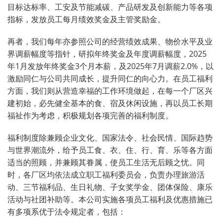
目标达标率、工安及节能减碳、产品研发及创新能力等各项
指标，发放员工每月绩效奖金及主管奖励金。
再者，我们每年亦参照公司的经营绩效成果、物价水平及业
界调薪幅度等指针，研拟年终奖金及年度调薪幅度，2025
年1月发放年终奖金3个月本薪，及2025年7月调薪2.0%，以
激励同仁与公司共同成长，提升同仁的向心力。在员工福利
方面，我们则从营造幸福的工作环境做起，在每一个厂区兴
建初始，必先健全基本的食、宿及休闲设施，再以员工长期
福祉作为考虑，积极规划各项完善的福利制度。
福利制度除兼顾企业文化、国家法令、社会民情、国际趋势
与世界潮流外，给予员工食、衣、住、行、育、乐等各方面
适当的照顾，并兼顾其眷属，使员工生活无后顾之忧。同
时，各厂区均依法成立职工福利委员会，负责办理旅游活
动、三节福利品、生日礼物、子女奖学金、团体保险、康乐
活动与社团补助等。本公司实施各项员工福利及优惠措施已
有多项系优于法令规定者，包括：