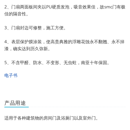
2、门扇两面板间夹以PU硬质发泡，吸音效果佳，故smc门有极
佳的隔音性。
3、门扇封边可修整，施工方便。
4、表层保护膜涂装，使高贵典雅的浮雕花蚀永不翻翘、永不掉
漆，确实达到历久弥新。
5、不含甲醛、防水、不变形、无虫蛀，南亚十年保固。
电子书
产品用途
适用于各种建筑物的房间门及浴厕门以及室外门。