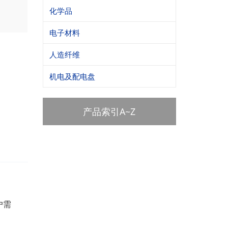
化学品
电子材料
人造纤维
机电及配电盘
产品索引A~Z
户需