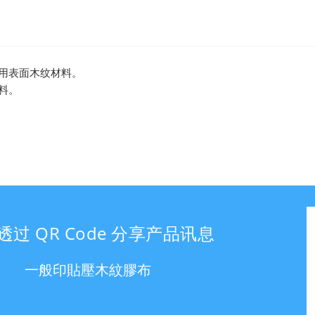
材用表面木纹材料。
料。
透过 QR Code 分享产品讯息
一般印貼壓木紋膠布