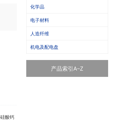
化学品
电子材料
人造纤维
机电及配电盘
产品索引A~Z
或硅酸钙