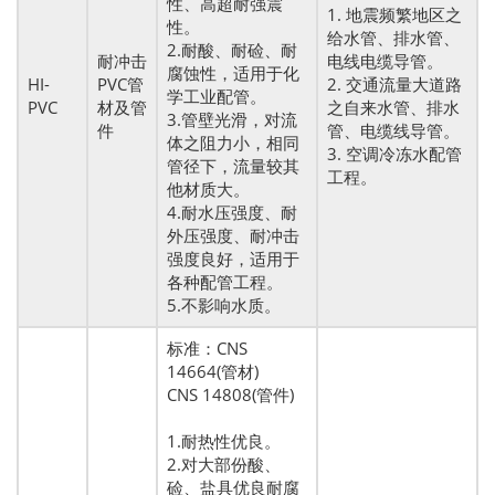
性、高超耐强震
1. 地震频繁地区之
性。
给水管、排水管、
2.耐酸、耐硷、耐
耐冲击
电线电缆导管。
腐蚀性，适用于化
HI-
PVC管
2. 交通流量大道路
学工业配管。
PVC
材及管
之自来水管、排水
3.管壁光滑，对流
件
管、电缆线导管。
体之阻力小，相同
3. 空调冷冻水配管
管径下，流量较其
工程。
他材质大。
4.耐水压强度、耐
外压强度、耐冲击
强度良好，适用于
各种配管工程。
5.不影响水质。
标准：CNS
14664(管材)
CNS 14808(管件)
1.耐热性优良。
2.对大部份酸、
硷、盐具优良耐腐