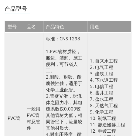
产品型号
型号
品名
产品特色
用途
标准：CNS 1298
1.PVC管材质轻，
搬运、装卸、施工
1. 自来水工程
便利，可节省人
2. 电气工程
工。
3. 建筑工程
2.耐酸、耐硷、耐
4. 下水道工程
腐蚀性佳，适用于
5. 电信工程
化学工业配管。
6. 凿井工程
3.管壁光滑，对流
7. 盐水工程
体之阻力小，其粗
8. 天然气工程
一般用
糙系数仅0.009较
9. 化学工程
PVC管
其他管材为低，相
PVC管
10. 制纸工程
材及管
同管径下，流量较
11. 酿造醱酵工程
件
其他材质大。
12. 电镀工程
4.耐水压强度、耐