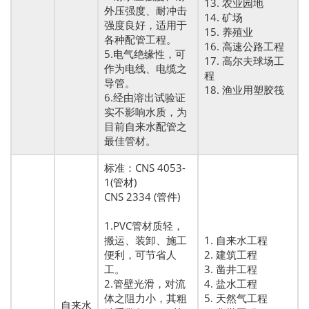
13. 农业园地
外压强度、耐冲击
14. 矿场
强度良好，适用于
15. 养殖业
各种配管工程。
16. 高速公路工程
5.电气绝缘性，可
17. 高尔夫球场工
作为电线、电缆之
程
导管。
18. 渔业用塑胶筏
6.经由溶出试验证
实不影响水质，为
目前自来水配管之
最佳管材。
标准：CNS 4053-
1(管材)
CNS 2334 (管件)
1.PVC管材质轻，
搬运、装卸、施工
1. 自来水工程
便利，可节省人
2. 建筑工程
工。
3. 凿井工程
2.管壁光滑，对流
4. 盐水工程
体之阻力小，其粗
5. 天然气工程
自来水