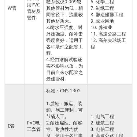
糙系数仅0.009较
6. 化学工程
用PVC
W管
其他管材为低，相
7. 制纸工程
管材及
同管径下，流量较
8. 酿造醱酵工程
管件
其他材质大。
9. 农业园地
3.耐水压强度、耐
10. 养殖业
外压强度、耐冲击
11. 高速公路工程
强度良好，适用于
12. 高尔夫球场工
各种条件之配管工
程
程。
4.经由溶解试验证
实不影响水质，为
目前自来水配管之
最佳管材。
标准：CNS 1302
1.质轻：搬运、装
卸、施工便利，可
节省人工。
1. 电气工程
PVC电
2.耐压扁性、耐燃
2. 建筑工程
E管
工套管
性、耐热性均优
3. 电信工程
良，适用于各种电
4. 高速公路工程