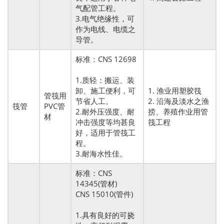
气配管工程。
3.电气绝缘性，可
作为电线、电缆之
导管。
标准：CNS 12698
1.质轻：搬运、装
卸、施工便利，可
1. 渔业用塑胶筏
管筏用
节省人工。
2. 沿海及淡水之渔
筏管
PVC管
2.耐外压强度、耐
捞、养殖作业用管
材
冲击强度等均甚良
筏工程
好，适用于管筏工
程。
3.耐海水性佳。
标准：CNS
14345(管材)
CNS 15010(管件)
1.具有良好的可挠