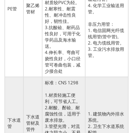
材质较PVC为轻。
聚乙烯
4. 化学工业输送用
PE管
2.耐寒性、耐震
管材
管。
性、耐冲击性良
好，韧性佳。
非压力用管：
3.抗酸硷、耐药品
1. 电信固网光纤缆
性良好，可用于化
线用管(管中管)。
学药品及海水输
2. 电力缆线用管。
送。
3. 工业污水排放用
4.伸长率、弯曲可
管。
挠性良好，小口径
管可卷曲包装，减
少接合处
标准：CNS 1298
1.材质轻施工便
利，可节省人工。
2.耐酸、酎硷、耐
腐蚀性佳，适用于
1. 建筑物内外排水
下水道
下水道
废水排放。
系统。
管材及
管
3.管壁光滑，对流
2. 卫生下水道系统
管件
体之阻力小，不易
配管。