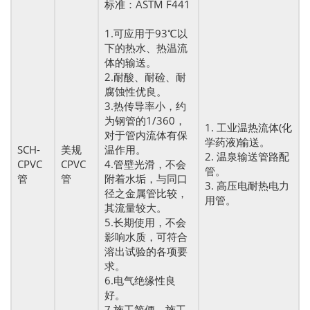
标准：ASTM F441
1.可应用于93℃以
下的热水、热温流
体的输送。
2.耐酸、耐硷、耐
腐蚀性优良。
3.热传导率小，约
为钢管的1/360，
1. 工业温热流体(化
对于管内流体有保
学药液)输送。
SCH-
美规
温作用。
2. 温泉输送管路配
CPVC
CPVC
4.管壁光滑，不会
管。
管
管
附着水垢，与同口
3. 高压电耐热电力
径之金属管比较，
用管。
其流量较大。
5.长期使用，不会
影响水质，可符合
溶出试验的各项要
求。
6.电气绝缘性良
好。
7.施工简便，施工