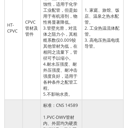
蚀性，适用于化学
工业配管，但是如
1. 家庭、旅馆、饭
用于有机溶剂，物
店、温泉之热水配
CPVC
性将显著降低。
管。
HT-
管材及
3.管壁光滑，对流
2. 工业热温流体配
CPVC
管件
体之阻力小，其粗
管。
糙系数仅0.009较
3. 高电压热温电缆
其他管材为低，在
导管。
相同之流量下，管
径可予以缩小。
4.耐水压强度、耐
外压强度、耐冲击
强度良好，适用于
各种条件之配管工
程。
5.不影响水质。
标准：CNS 14589
1.PVC-DWV管材
内、外层均为硬质