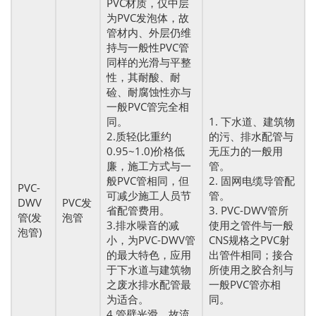
PVC材质，仅中层
为PVC发泡体，故
管材内、外层仍维
持与一般性PVC管
同样的光滑与平整
性，其耐酸、耐
硷、耐腐蚀性亦与
一般PVC管完全相
同。
1. 下水道、建筑物
2.质轻(比重约
的污、排水配管与
0.95~1.0)价格低
无压力的一般用
廉，施工方式与一
管。
般PVC管相同，但
2. 固网电缆导管配
PVC-
可减少施工人员节
管。
DWV
PVC发
省配管费用。
3. PVC-DWV管所
管(发
泡管
3.排水噪音的减
使用之管件与一般
泡管)
小，为PVC-DWV管
CNS规格之PVC射
的最大特色，应用
出管件相同；接合
于下水道与建筑物
所使用之胶合剂与
之废水排水配管最
一般PVC管亦相
为适合。
同。
4.管壁光滑，故流