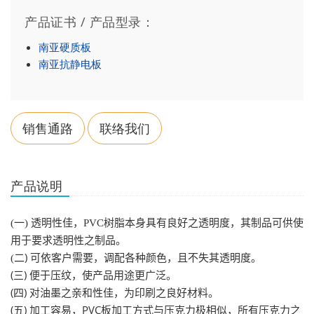
产品证书 / 产品型录：
南亚硬质板
南亚抗静电板
销售通路
联络我们
产品说明
(
一
)
透明性佳，
PVC
树脂本身具有良好之透明度，其制品可供使
用于要求透明性之制品。
)
(
二
可依客户需要，调配各种颜色，且不失其透明度。
(
)
三
便于压纹，使产品用途更广泛。
(
)
四
对油墨之亲和性佳，为印刷之良好材料。
(
)
PVC
五
加工容易，
板加工方式与压克力极相似，所有压克力之