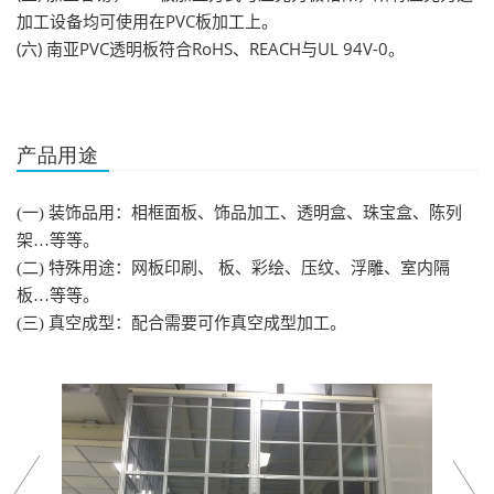
PVC
加工设备均可使用在
板加工上。
(
)
PVC
RoHS
REACH
UL 94V-0
六
南亚
透明板符合
、
与
。
产品用途
(
一
)
装饰品用：相框面板、饰品加工、透明盒、珠宝盒、陈列
架…等等。
(
二
)
特殊用途：网板印刷、
板、彩绘、压纹、浮雕、室内隔
板…等等。
(
三
)
真空成型：配合需要可作真空成型加工。