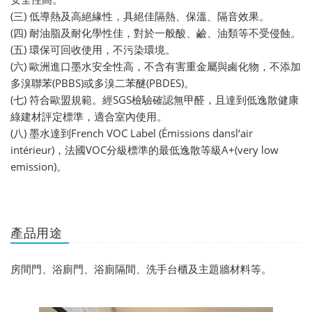
(三) 低導熱及高絕緣性，具絕佳隔熱、保溫、隔音效果。
(四) 耐油脂及耐化學性佳，對於一般酸、鹼、油類等不受侵蝕。
(五) 環保可回收使用，不污染環境。
(六) 歐洲進口墨水安全性高，不含有害重金屬與鹵化物，不添加
多溴聯苯(PBBS)或多溴二苯醚(PBDES)。
(七) 符合歐盟規範。經SGS檢驗確認無甲醛，且達到低逸散健康
綠建材評定標準，適合室內使用。
(八) 墨水達到French VOC Label (Émissions dansl‘air
intérieur)，法國VOC分級標準的最低逸散等級A+(very low
emission)。
產品用途
房間門、浴廁門、浴廁隔間、洗手台櫃及主題牆材料等。