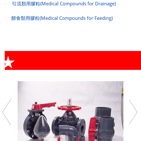
引流類用膠粒
(Medical Compounds for Drainage)
·
餵食類用膠粒
(Medical Compounds for Feeding)
·