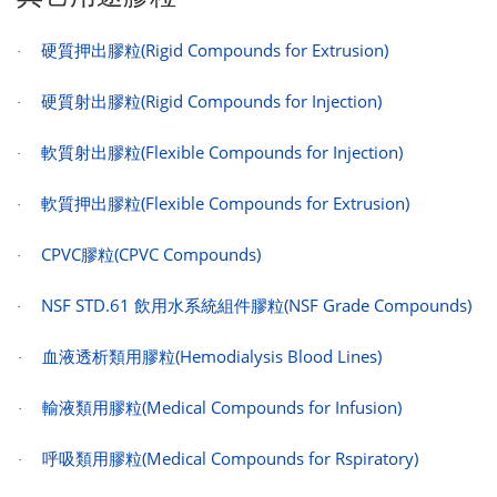
硬質押出膠粒
(Rigid Compounds for Extrusion)
·
硬質射出膠粒
(Rigid Compounds for Injection)
·
軟質射出膠粒
(Flexible Compounds for Injection)
·
軟質押出膠粒
(Flexible Compounds for Extrusion)
·
CPVC
膠粒
(CPVC Compounds)
·
NSF STD.61
飲用水系統組件膠粒
(NSF Grade Compounds)
·
血液透析類用膠粒
(Hemodialysis Blood Lines)
·
輸液類用膠粒
(Medical Compounds for Infusion)
·
呼吸類用膠粒
(Medical Compounds for Rspiratory)
·