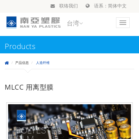
联络我们
语系：简体中文
台湾
Toggle
navigat
Products
产品信息
人造纤维
MLCC 用离型膜