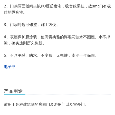
2、门扇两面板间夹以PU硬质发泡，吸音效果佳，故smc门有极
佳的隔音性。
3、门扇封边可修整，施工方便。
4、表层保护膜涂装，使高贵典雅的浮雕花蚀永不翻翘、永不掉
漆，确实达到历久弥新。
5、不含甲醛、防水、不变形、无虫蛀，南亚十年保固。
电子书
产品用途
适用于各种建筑物的房间门及浴厕门以及室外门。