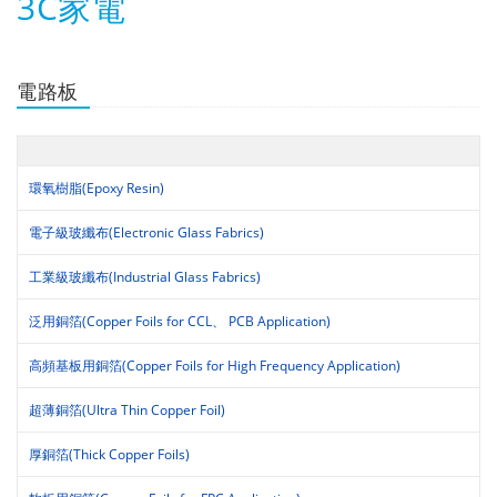
3C家電
電路板
環氧樹脂(Epoxy Resin)
電子級玻纖布(Electronic Glass Fabrics)
工業級玻纖布(Industrial Glass Fabrics)
泛用銅箔(Copper Foils for CCL、 PCB Application)
高頻基板用銅箔(Copper Foils for High Frequency Application)
超薄銅箔(Ultra Thin Copper Foil)
厚銅箔(Thick Copper Foils)