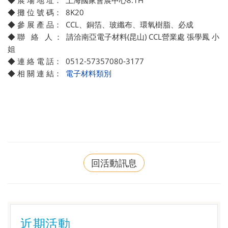
◆ 展 場 地 址： 上海國家會展中心8.1H
◆ 攤 位 號 碼： 8K20
◆ 參 展 產 品： CCL、銅箔、玻纖布、環氧樹脂、必成
◆ 聯 絡 人 ： 請洽南亞電子材料(昆山) CCL營業處 張學鳳 小
姐
◆ 連 絡 電 話： 0512-57357080-3177
◆ 相 關 連 結：
電子材料類別
回活動訊息
近期活動