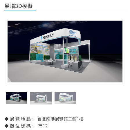
展場3D模擬
◆ 展 覽 地 點： 台北南港展覽館二館1樓
◆ 攤 位 號 碼： P512