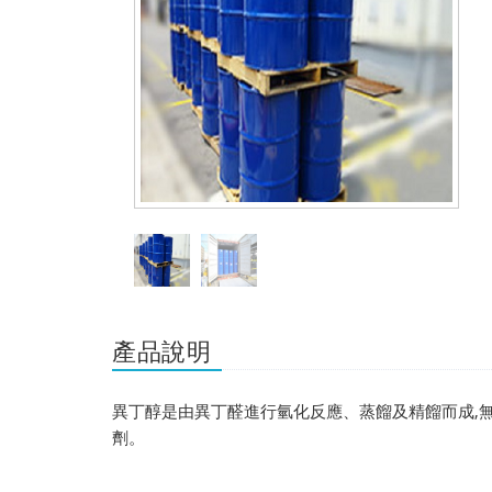
產品說明
異丁醇是由異丁醛進行氫化反應、蒸餾及精餾而成,
劑。