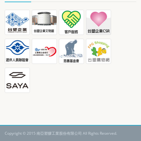
Copyright © 2015 南亞塑膠工業股份有限公司 All Rights Reserved.
: