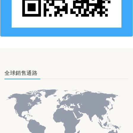
全球銷售通路