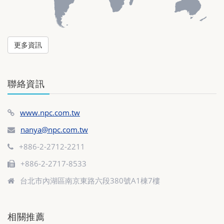
更多資訊
聯絡資訊
www.npc.com.tw
nanya@npc.com.tw
+886-2-2712-2211
+886-2-2717-8533
台北市內湖區南京東路六段380號A1棟7樓
相關推薦