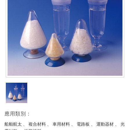
應用類別：
船舶航太 、 複合材料 、 車用材料 、 電路板 、 運動器材 、 光