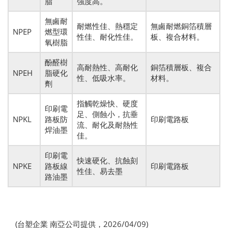
脂
強度高。
無鹵耐
耐燃性佳、熱穩定
無鹵耐燃銅箔積層
NPEP
燃型環
性佳、耐化性佳。
板、複合材料。
氧樹脂
酚醛樹
高耐熱性、高耐化
銅箔積層板、複合
NPEH
脂硬化
性、低吸水率。
材料。
劑
指觸乾燥快、硬度
印刷電
足、側蝕小，抗垂
NPKL
路板防
印刷電路板
流、耐化及耐熱性
焊油墨
佳。
印刷電
快速硬化、抗蝕刻
NPKE
路板線
印刷電路板
性佳、易去墨
路油墨
(台塑企業 南亞公司提供，2026/04/09)