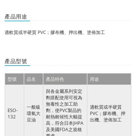
產品用途
適軟質或半硬質 PVC；膠布機、押出機、塗佈加工
產品型號
型號
品名
產品特色
用途
與各金屬系列安定
劑搭配使用可視為
無毒性之加工助
一般級
適軟質或半硬質
ESO-
劑，使PVC製品的
環氧大
PVC；膠布機、押
132
耐熱耐候性大幅提
豆油
出機、塗佈加工
高，符合日本JHPA
及美國FDA之規格
要求。