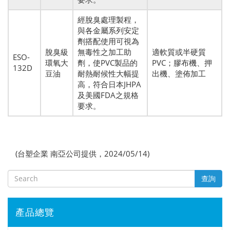
經脫臭處理製程，
與各金屬系列安定
劑搭配使用可視為
脫臭級
無毒性之加工助
適軟質或半硬質
ESO-
環氧大
劑，使PVC製品的
PVC；膠布機、押
132D
豆油
耐熱耐候性大幅提
出機、塗佈加工
高，符合日本JHPA
及美國FDA之規格
要求。
(台塑企業 南亞公司提供，2024/05/14)
查詢
產品總覽