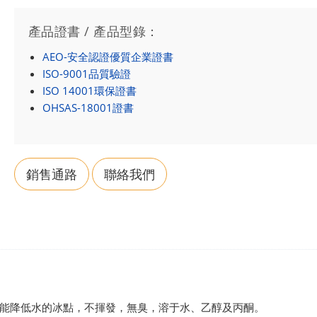
產品證書 / 產品型錄：
AEO-安全認證優質企業證書
ISO-9001品質驗證
ISO 14001環保證書
OHSAS-18001證書
銷售通路
聯絡我們
能降低水的冰點，不揮發，無臭，溶于水、乙醇及丙酮。