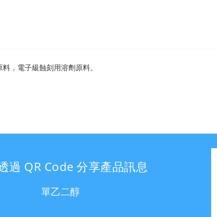
)原料，電子級蝕刻用溶劑原料。
透過 QR Code 分享產品訊息
單乙二醇