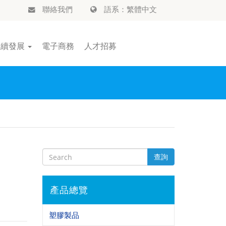
聯絡我們
語系：繁體中文
永續發展
電子商務
人才招募
查詢
產品總覽
塑膠製品