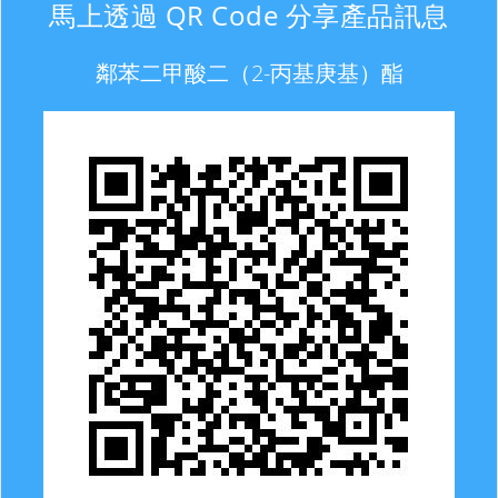
馬上透過 QR Code 分享產品訊息
鄰苯二甲酸二（2-丙基庚基）酯