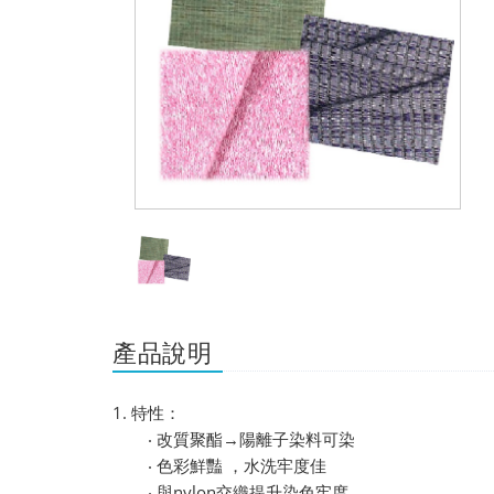
產品說明
1. 特性：
‧ 改質聚酯→陽離子染料可染
‧ 色彩鮮豔 ，水洗牢度佳
‧ 與nylon交織提升染色牢度