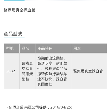
醫療用真空採血管
產品型號
型號
品名
產品特色
用途
熔融射出流動快、
醫療真
高透明度、耐衝擊
空採血
性、製程與產品清
3632
醫療用真空採血管
管用聚
潔確保無汙染結晶
酯粒
速率較快、採血管
真圓度佳
(台塑企業 南亞公司提供，2016/04/25)