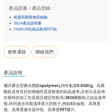
產品證書 / 產品型錄：
歐盟高關度物質檢驗
3824產品說明書
TAIRILIN化妝品瓶用PET粒
銷售通路
聯絡我們
產品說明
屬共聚合型聚合體(Copolymer),特性黏度0.83dl/g。此聚
酯粒具有良好的熔融性質及較慢的結晶速率,於射出及延伸
吹瓶時的加工性容易且穩定性較高;3824聚酯粒之結晶速率
慢,特別適合供製成厚度大的瓶子,例如5加侖瓶、高厚度
瓶、高厚度濾水器外殼、高厚度PET膠片。