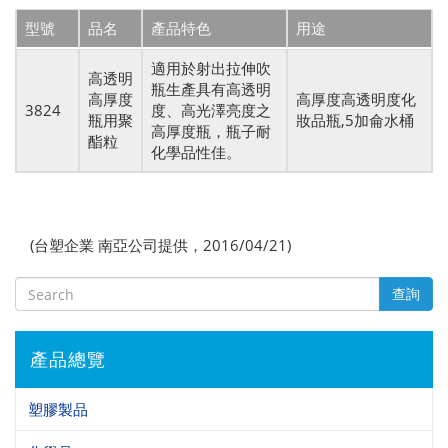
型號
品名
產品特色
用途
適用於射出拉伸吹
高透明
瓶生產具有高透明
高厚度
高厚度高透明度化
3824
度、高光澤亮度之
瓶用聚
妝品瓶,5加侖水桶
高厚度瓶，瓶子耐
酯粒
化學品性佳。
(台塑企業 南亞公司提供，2016/04/21)
查詢
產品總覽
塑膠製品