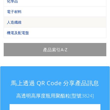
化學品
電子材料
人造纖維
機電及配電盤
產品索引A-Z
馬上透過 QR Code 分享產品訊息
高透明高厚度瓶用聚酯粒[型號3824]