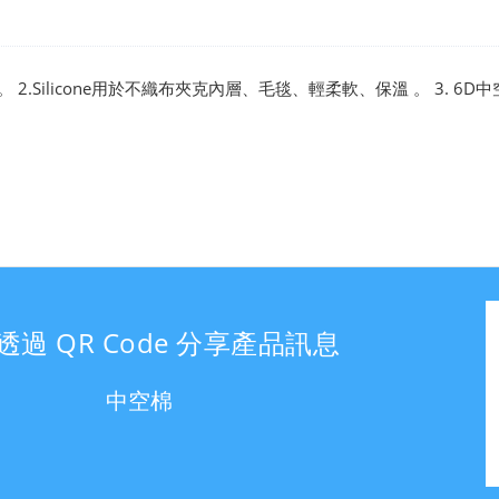
.Silicone用於不織布夾克內層、毛毯、輕柔軟、保溫 。 3. 6D
透過 QR Code 分享產品訊息
中空棉