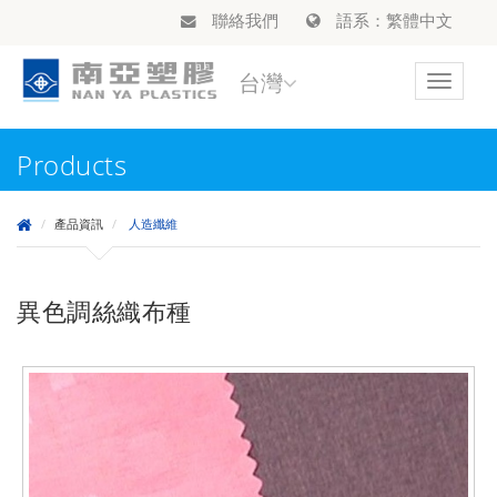
聯絡我們
語系：繁體中文
台灣
Toggle
navigat
Products
產品資訊
人造纖維
異色調絲織布種