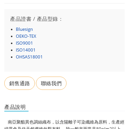
產品證書 / 產品型錄：
Bluesign
OEKO-TEX
ISO9001
ISO14001
OHSAS18001
銷售通路
聯絡我們
產品說明
南亞聚酯異色調絲織布，以含陽離子可染纖維為原料，生產經
緯異色及仿天然纖維外觀布料。 除一般市面常見80g/m2以上