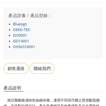
產品證書 / 產品型錄：
Bluesign
OEKO-TEX
ISO9001
ISO14001
OHSAS18001
銷售通路
聯絡我們
產品說明
南亞聚酯吸濕快乾絲織布種，運用不同具凹槽之異形斷面纖
維，並搭配組織設計，產生肌膚側可有效將濕氣及汗水導致外