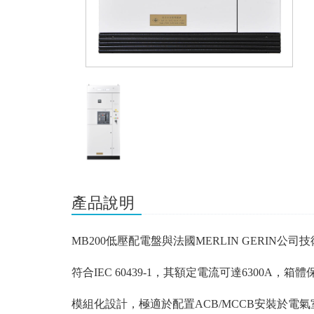
產品說明
MB200
低壓配電盤與法國
MERLIN GERIN
公司技
符合
IEC 60439-1
，其額定電流可達
6300A
，箱體
模組化設計，極適於配置
ACB/MCCB
安裝於電氣