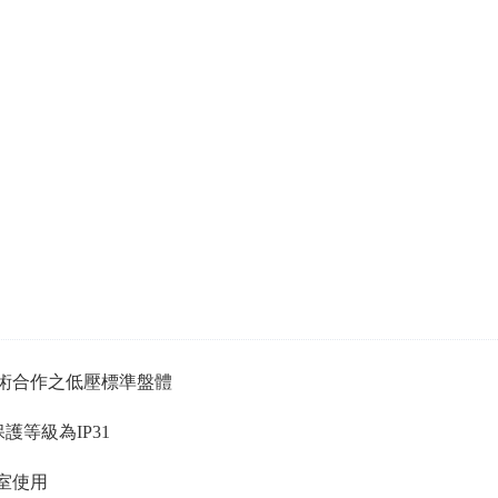
術合作之低壓標準盤體
保護等級為
IP31
室使用