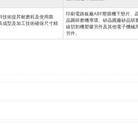
印刷電路板廠ABF壓膜機下墊片、
料技術提昇耐磨耗及使用壽
晶圓研磨機導環、矽晶圓廠矽晶研
具成型及加工技術確保尺寸精
線切割機塑膠另件及其他電子機械
。
另件。