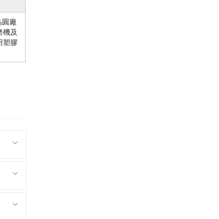
晶圓廠
磨機及
用塑膠