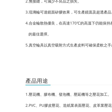
2.
無接縫，可減少不良品之損失。
3.琉璃輪可達鏡面矽膠效果，可生產鏡面及超透產品
4.合金輪散熱優良，在高達
170
℃的高溫下仍能保持
的最佳選擇。
5.真空輪具以真空吸附方式生產皮料可確保柔軟之
產品用途
1.
壓花機、膠布機、發泡機、壓延機等之壓花加工。
2.PVC
、
PU
膠皮壓花、造紙業表面壓花、皮革業壓花