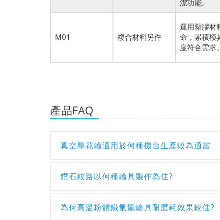
潔功能。
運用塑膠材
M01
複合材料另件
命，累積模
度符合需求
產品FAQ
真空壓花輪適用於何種機台生產較為適當
鑽石紋路以何種輪具製作為佳?
為何高溫粉體鐵氟龍輪具耐磨耗效果較佳?