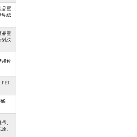
產品壓
珊瑚絨
產品壓
折射紋
產超透
PET
接觸
送帶、
式原、