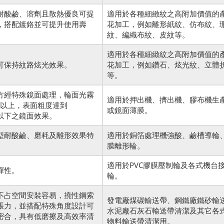
耐酸鹼、溶劑且散熱優良可提
適用於各種細緻紋之高附加價值的
，搭配鍍鉻並可提升使用壽
花加工，例如離形紙紋、仿布紋、
紋、編織布紋、皮紋等。
適用於各種細緻紋之高附加價值的
可保持紋路炫光效果。
花加工，例如鑽石、炫光紋、立體
等。
方經特殊鏡面處理，輪面光霧
適用於押出機、擠出機、膠布機生
0以上，表面粗度達到
或鏡面薄膜。
μM以下之鏡面效果。
型耐酸鹼、磨耗及離形效果特
適用於銅箔處理機強酸、鹼槽導輪、
膜離形輪。
適用於PVC膠膜壓制輪及各式機台
彈性。
輪。
不占空間安裝容易，撓性鋼索
發電廠煤碳輸送帶、鋼鐵廠鐵砂輸
張力，並搭配特殊角度設計可
水泥廠石灰石輸送帶清潔及其它各
密合，具有低磨擦及高效率清
物料輸送帶清潔用。