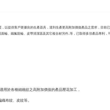
材質，以提供客戶更優良的生產器具，達到生產更高附加價值產品之需求，目前
面輪、鐵氟龍輪、皮帶清潔器及其它複合材另件..等，已取得多項產品專利
，
佳，適用於各種細緻紋之高附加價值的產品壓花加工，
編織布紋、皮紋等。