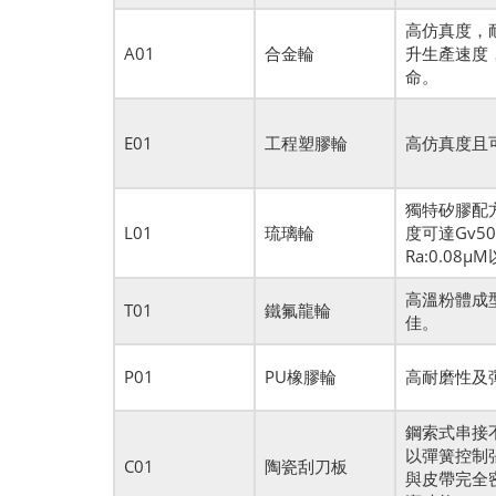
高仿真度，
A01
合金輪
升生產速度
命。
E01
工程塑膠輪
高仿真度且
獨特矽膠配
L01
琉璃輪
度可達Gv5
Ra:0.08
高溫粉體成
T01
鐵氟龍輪
佳。
P01
PU橡膠輪
高耐磨性及
鋼索式串接
以彈簧控制
C01
陶瓷刮刀板
與皮帶完全