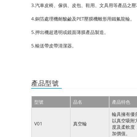
3.汽車皮椅、
傢俱、皮包、鞋用、文具用等產品之壓
4.銅箔處理機耐酸鹼及PET壓膜機離形用鐵氟龍輪。
5.押出機超透明或鏡面薄膜產品製造。
5.輸送帶皮帶清潔器。
產品型號
型號
品名
產品特色
輪具擁有優
以真空吸附
V01
真空輪
度及柔軟度
加價值。