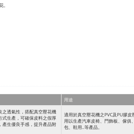
花。
用途
良之透氣性，搭配真空壓花機
適用於真空壓花機之PVC及PU膠皮
方式生產，可確保皮料之假厚
用以生產汽車皮椅、門飾板、傢俱
，產生優良手感，提升產品附
包、鞋用..等產品。