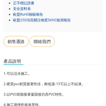
正字標記證書
安全資料表
歐盟RoHS檢驗報告
歐盟250項高關注物質SVHC檢測報告
銷售通路
聯絡我們
產品說明
1.可以活水施工。
2.硬質pvc材質接著性佳，耐低溫-15℃以上不結凍。
3.以PVC樹脂接著凝固後仍具PVC特性。
4.施工簡便乾燥速度快。