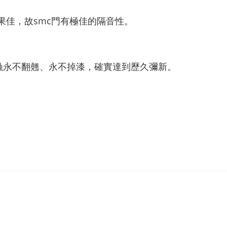
果佳，故smc門有極佳的隔音性。
蝕永不翻翹、永不掉漆，確實達到歷久彌新。
。