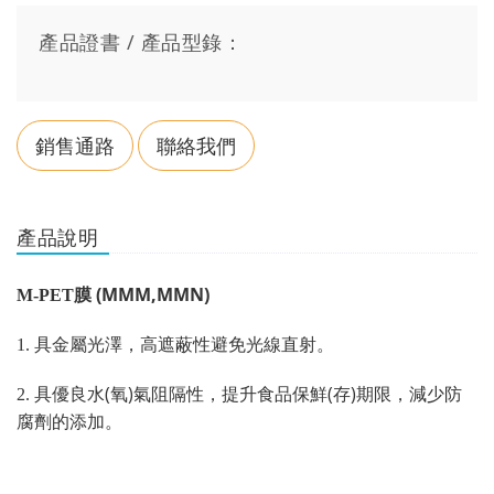
產品證書 / 產品型錄：
銷售通路
聯絡我們
產品說明
(MMM,MMN)
M-PET
膜
1.
具金屬光澤，高遮蔽性避免光線直射。
(
)
(
)
2.
具優良水
氧
氣阻隔性，提升食品保鮮
存
期限，減少防
腐劑的添加。