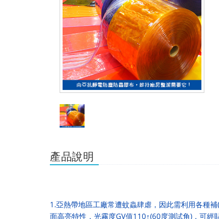
產品說明
1.亞熱帶地區工廠常遭蚊蟲肆虐，因此需利用各種補
面高亮特性，光霧度GV值110↑(60度測試角)，可經貼