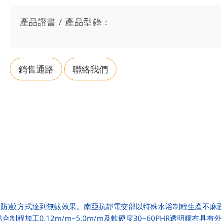
產品證書 / 產品型錄：
銷售通路
聯絡我們
(防)蚊方式達到無蚊效果。南亞抗靜電交部
以特殊水浴制程生產不麻
合制程加工0.12m/m~5.0m/m及軟硬度30~60PHR透明膠布具有