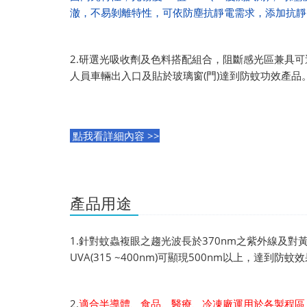
澈，不易剝離特性，可依防塵抗靜電需求，添加抗靜
2.研選光吸收劑及色料搭配組合，阻斷感光區兼具
人員車輛出入口及貼於玻璃窗(門)達到防蚊功效產品
點我看詳細內容 >>
產品用途
1.針對蚊蟲複眼之趨光波長於370nm之紫外線及
UVA(315 ~400nm)可顯現500nm以上，達到防蚊
2.
適合半導體、食品、醫療、冷凍廠運用於各製程區