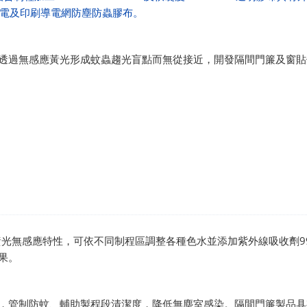
電及印刷導電網防塵防蟲膠布。
可透過無感應黃光形成蚊蟲趨光盲點而無從接近，開發隔間門簾及窗貼
。
對黃光無感應特性，可依不同制程區調整各種色水並添加紫外線吸收劑9
效果。
，管制防蚊、輔助製程段清潔度，降低無塵室感染。隔間門簾製品具