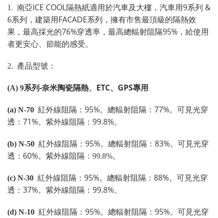
ICE COOL
9
&
1.
南亞
隔熱紙適用於汽車及大樓，汽車用
系列
6
FACADE
系列，建築用
系列，擁有市售最頂級的隔熱效
76%
95%
果，最高採光的
穿透率，最高總輻射阻隔
，給使用
者更安心、節能的感受。
2.
產品型號：
-
ETC
GPS
(A) 9
系列
奈米陶瓷隔熱、
、
專用
95%
77%
(a) N-70
紅外線阻隔：
。
總輻射阻隔：
。
可見光穿
71%
99.8%
透：
。
紫外線阻隔：
。
95%
83%
(b) N-50
紅外線阻隔：
。
總輻射阻隔：
。
可見光穿
60%
透：
。
紫外線阻隔：
99.8%
。
95%
88%
(c) N-30
紅外線阻隔：
。
總輻射阻隔：
。
可見光穿
37%
99.8%
透：
。
紫外線阻隔：
。
95%
95%
(d) N-10
紅外線阻隔：
。
總輻射阻隔：
。
可見光穿