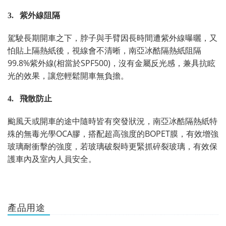
3.
紫外線阻隔
駕駛長期開車之下，脖子與手臂因長時間遭紫外線曝曬，又
怕貼上隔熱紙後，視線會不清晰，南亞冰酷隔熱紙阻隔
99.8%
(
SPF500)
紫外線
相當於
，沒有金屬反光感，兼具抗眩
光的效果，讓您輕鬆開車無負擔。
4.
飛散防止
颱風天或開車的途中隨時皆有突發狀況，南亞冰酷隔熱紙特
OCA
BOPET
殊的無毒光學
膠，搭配超高強度的
膜，有效增強
玻璃耐衝擊的強度，若玻璃破裂時更緊抓碎裂玻璃，有效保
護車內及室內人員安全。
產品用途