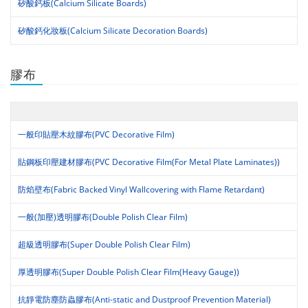
矽酸鈣板(Calcium Silicate Boards)
矽酸鈣化妝板(Calcium Silicate Decoration Boards)
膠布
一般印貼壓木紋膠布(PVC Decorative Film)
貼鋼板印壓建材膠布(PVC Decorative Film(For Metal Plate Laminates))
防焰壁布(Fabric Backed Vinyl Wallcovering with Flame Retardant)
一般(加壓)透明膠布(Double Polish Clear Film)
超級透明膠布(Super Double Polish Clear Film)
厚透明膠布(Super Double Polish Clear Film(Heavy Gauge))
抗靜電防塵防蟲膠布(Anti-static and Dustproof Prevention Material)