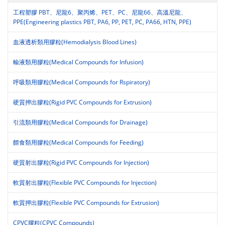
工程塑膠 PBT、尼龍6、聚丙烯、PET、PC、尼龍66、高溫尼龍、
PPE(Engineering plastics PBT, PA6, PP, PET, PC, PA66, HTN, PPE)
血液透析類用膠粒(Hemodialysis Blood Lines)
輸液類用膠粒(Medical Compounds for Infusion)
呼吸類用膠粒(Medical Compounds for Rspiratory)
硬質押出膠粒(Rigid PVC Compounds for Extrusion)
引流類用膠粒(Medical Compounds for Drainage)
餵食類用膠粒(Medical Compounds for Feeding)
硬質射出膠粒(Rigid PVC Compounds for Injection)
軟質射出膠粒(Flexible PVC Compounds for Injection)
軟質押出膠粒(Flexible PVC Compounds for Extrusion)
CPVC膠粒(CPVC Compounds)