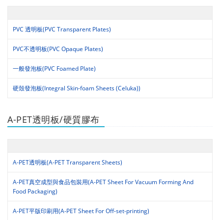
PVC 透明板(PVC Transparent Plates)
PVC不透明板(PVC Opaque Plates)
一般發泡板(PVC Foamed Plate)
硬殼發泡板(Integral Skin-foam Sheets (Celuka))
A-PET透明板/硬質膠布
A-PET透明板(A-PET Transparent Sheets)
A-PET真空成型與食品包裝用(A-PET Sheet For Vacuum Forming And
Food Packaging)
A-PET平版印刷用(A-PET Sheet For Off-set-printing)