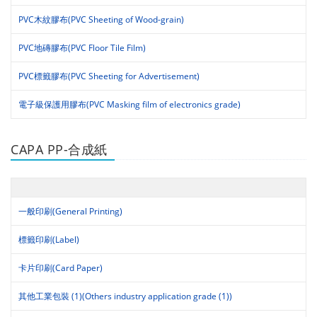
PVC木紋膠布(PVC Sheeting of Wood-grain)
PVC地磚膠布(PVC Floor Tile Film)
PVC標籤膠布(PVC Sheeting for Advertisement)
電子級保護用膠布(PVC Masking film of electronics grade)
CAPA PP-合成紙
一般印刷(General Printing)
標籤印刷(Label)
卡片印刷(Card Paper)
其他工業包裝 (1)(Others industry application grade (1))