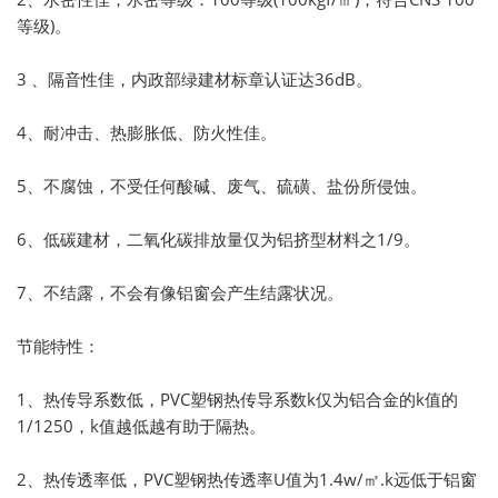
等级)。
3 、隔音性佳，内政部绿建材标章认证达36dB。
4、耐冲击、热膨胀低、防火性佳。
5、不腐蚀，不受任何酸碱、废气、硫磺、盐份所侵蚀。
6、低碳建材，二氧化碳排放量仅为铝挤型材料之1/9。
7、不结露，不会有像铝窗会产生结露状况。
节能特性：
1、热传导系数低，PVC塑钢热传导系数k仅为铝合金的k值的
1/1250，k值越低越有助于隔热。
2、热传透率低，PVC塑钢热传透率U值为1.4w/㎡.k远低于铝窗