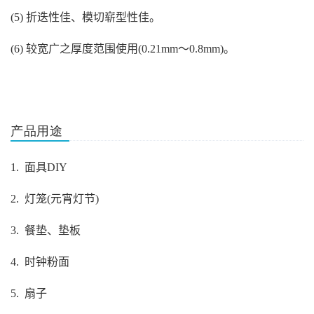
(5)
折迭性佳、模切崭型性佳。
(6)
较宽广之厚度范围使用
(0.21mm
～
0.8mm)
。
产品用途
1.
面具
DIY
2.
灯笼
(
元宵灯节
)
3.
餐垫、垫板
4.
时钟粉面
5.
扇子