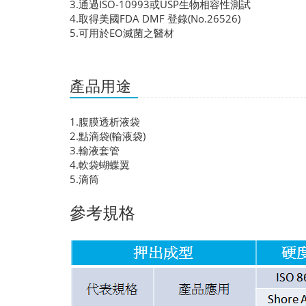
3.通過ISO-10993或USP生物相容性測試
4.取得美國FDA DMF 登錄(No.26526)
5.可用於EO滅菌之醫材
產品用途
1.腹膜透析液袋
2.點滴袋(輸液袋)
3.輸液套管
4.軟袋蝴蝶翼
5.滴筒
參考規格