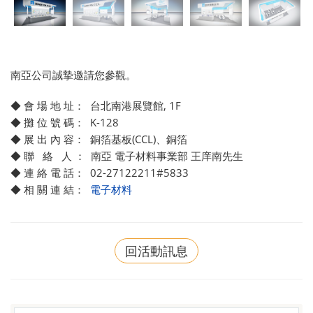
南亞公司誠摯邀請您參觀。
◆ 會 場 地 址： 台北南港展覽館, 1F
◆ 攤 位 號 碼： K-128
◆ 展 出 內 容： 銅箔基板(CCL)、銅箔
◆ 聯 絡 人 ： 南亞 電子材料事業部 王庠南先生
◆ 連 絡 電 話： 02-27122211#5833
◆ 相 關 連 結：
電子材料
回活動訊息